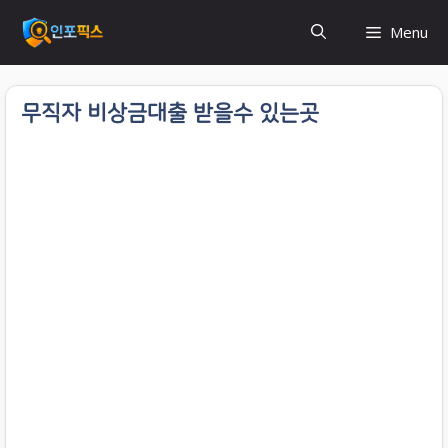
컨
Menu
텐
츠
로
무직자 비상금대출 받을수 있는곳
건
너
뛰
기