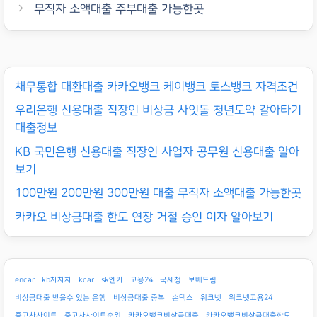
무직자 소액대출 주부대출 가능한곳
채무통합 대환대출 카카오뱅크 케이뱅크 토스뱅크 자격조건
우리은행 신용대출 직장인 비상금 사잇돌 청년도약 갈아타기
대출정보
KB 국민은행 신용대출 직장인 사업자 공무원 신용대출 알아
보기
100만원 200만원 300만원 대출 무직자 소액대출 가능한곳
카카오 비상금대출 한도 연장 거절 승인 이자 알아보기
encar
kb차차차
kcar
sk엔카
고용24
국세청
보배드림
비상금대출 받을수 있는 은행
비상금대출 중복
손택스
워크넷
워크넷고용24
중고차사이트
중고차사이트순위
카카오뱅크비상금대출
카카오뱅크비상금대출한도