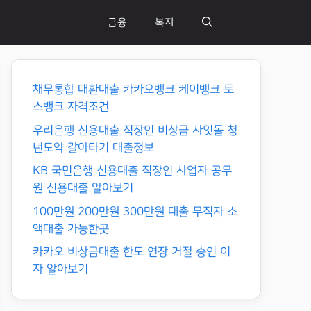
금융
복지
채무통합 대환대출 카카오뱅크 케이뱅크 토
스뱅크 자격조건
우리은행 신용대출 직장인 비상금 사잇돌 청
년도약 갈아타기 대출정보
KB 국민은행 신용대출 직장인 사업자 공무
원 신용대출 알아보기
100만원 200만원 300만원 대출 무직자 소
액대출 가능한곳
카카오 비상금대출 한도 연장 거절 승인 이
자 알아보기