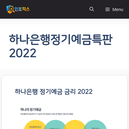
컨
Menu
텐
츠
로
건
하나은행정기예금특판
너
뛰
2022
기
하나은행 정기예금 금리 2022